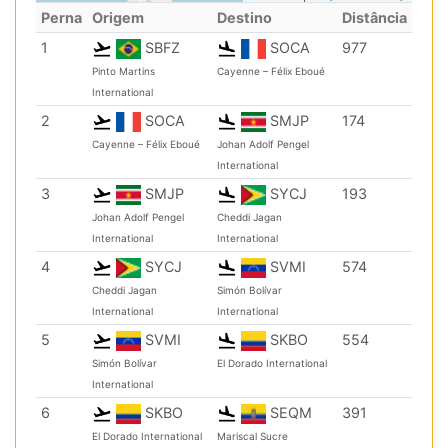
Perna
Origem
Destino
Distância
1
SBFZ
SOCA
977
Pinto Martins
Cayenne – Félix Eboué
International
2
SOCA
SMJP
174
Cayenne – Félix Eboué
Johan Adolf Pengel
International
3
SMJP
SYCJ
193
Johan Adolf Pengel
Cheddi Jagan
International
International
4
SYCJ
SVMI
574
Cheddi Jagan
Simón Bolívar
International
International
5
SVMI
SKBO
554
Simón Bolívar
El Dorado International
International
6
SKBO
SEQM
391
El Dorado International
Mariscal Sucre