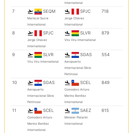
International
7
SEQM
SPJC
718
Mariscal Sucre
Jorge Chávez
International
International
8
SPJC
SLVR
879
Jorge Chávez
Viru Viru International
International
9
SLVR
SGAS
554
Viru Viru International
Aeropuerto
Internacional Silvio
Pettirossi
10
SGAS
SCEL
849
Aeropuerto
Comodoro Arturo
Internacional Silvio
Merino Benítez
Pettirossi
International
11
SCEL
SAEZ
615
Comodoro Arturo
Minister Pistarini
Merino Benítez
International
International