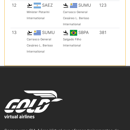
12
SAEZ
SUMU
123
Minister Pistarini
Carrasco General
International
Cesáreo L. Berisso
International
13
SUMU
SBPA
381
Carrasco General
Salgado Filho
Cesáreo L. Berisso
International
International