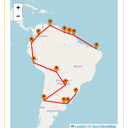
+
−
Leaflet
|
©
OpenStreetMap