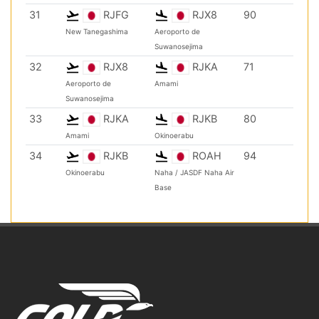
31
RJFG
RJX8
90
New Tanegashima
Aeroporto de
Suwanosejima
32
RJX8
RJKA
71
Aeroporto de
Amami
Suwanosejima
33
RJKA
RJKB
80
Amami
Okinoerabu
34
RJKB
ROAH
94
Okinoerabu
Naha / JASDF Naha Air
Base