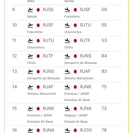
Akita
Sendai
9
RJSS
RJSF
59
Sendai
Fukushima
10
RJSF
RJTU
50
Fukushima
Utsunomiya
11
RJTU
RJTF
53
Utsunomiya
Chofu
12
RJTF
RJNS
84
Chofu
Aeroporto de Shizuoka
13
RJNS
RJAF
83
Aeroporto de Shizuoka
Shinshu-Matsumoto
14
RJAF
RJNK
75
Shinshu-Matsumoto
Komatsu / JASDF
Komatsu Air Base
15
RJNK
RJNA
73
Komatsu / JASDF
Nagoya / JASDF
Komatsu Air Base
Komaki Air Base
16
RJNA
RJOO
78