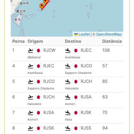
Leaflet
|
©
OpenStreetMap
Perna
Origem
Destino
Distância
1
RJCW
RJEC
108
Wakkanai
Asahikawa
4
RJEC
RJCO
57
Asahikawa
Sapporo Okadama
5
RJCO
RJCH
85
Sapporo Okadama
Hakodate
6
RJCH
RJSA
63
Hakodate
Aomori
7
RJSA
RJSK
70
Aomori
Akita
8
RJSK
RJSS
94