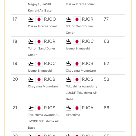
Nagoya / JASDF
Osaka International
Komaki Air Base
17
RJOO
RJOR
77
Osaka International
Tottori Sand Dunes
Conan
18
RJOR
RJOC
63
Tottori Sand Dunes
Izumo Enmusubi
Conan
19
RJOC
RJOB
62
Izumo Enmusubi
Okayama Momotaro
20
RJOB
RJOS
53
Okayama Momotaro
Tokushima Awaodori /
JMSDF Tokushima Air
Base
21
RJOS
RJOA
86
Tokushima Awaodori /
Hiroshima
JMSDF Tokushima Air
Base