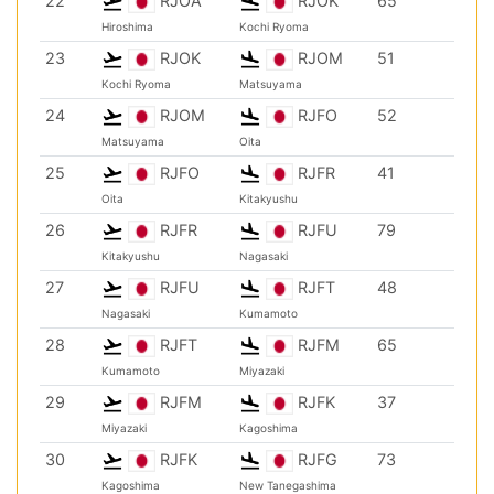
22
RJOA
RJOK
65
Hiroshima
Kochi Ryoma
23
RJOK
RJOM
51
Kochi Ryoma
Matsuyama
24
RJOM
RJFO
52
Matsuyama
Oita
25
RJFO
RJFR
41
Oita
Kitakyushu
26
RJFR
RJFU
79
Kitakyushu
Nagasaki
27
RJFU
RJFT
48
Nagasaki
Kumamoto
28
RJFT
RJFM
65
Kumamoto
Miyazaki
29
RJFM
RJFK
37
Miyazaki
Kagoshima
30
RJFK
RJFG
73
Kagoshima
New Tanegashima