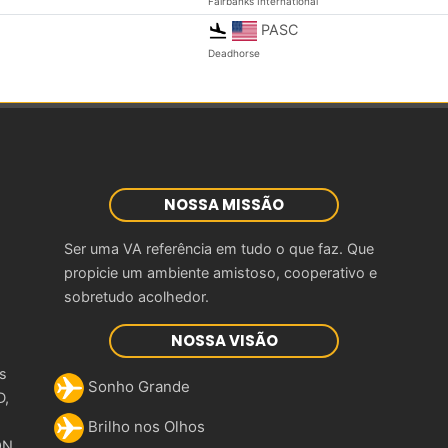
Fairbanks International
PASC
Deadhorse
NOSSA MISSÃO
Ser uma VA referência em tudo o que faz. Que
propicie um ambiente amistoso, cooperativo e
sobretudo acolhedor.
NOSSA VISÃO
as
Sonho Grande
D,
Brilho nos Olhos
ON.