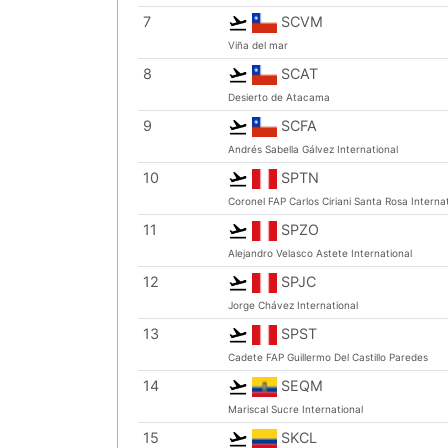
7
SCVM
Viña del mar
8
SCAT
Desierto de Atacama
9
SCFA
Andrés Sabella Gálvez International
10
SPTN
Coronel FAP Carlos Ciriani Santa Rosa Internat
11
SPZO
Alejandro Velasco Astete International
12
SPJC
Jorge Chávez International
13
SPST
Cadete FAP Guillermo Del Castillo Paredes
14
SEQM
Mariscal Sucre International
15
SKCL