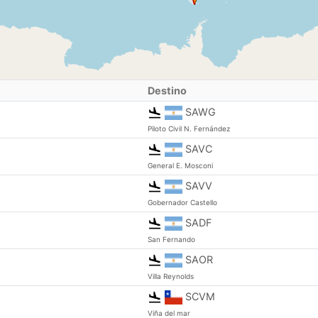
Destino
SAWG
Piloto Civil N. Fernández
SAVC
General E. Mosconi
SAVV
Gobernador Castello
SADF
San Fernando
SAOR
Villa Reynolds
SCVM
Viña del mar