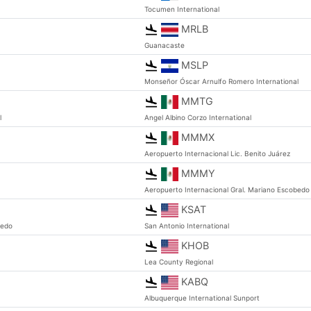
Tocumen International
MRLB
Guanacaste
MSLP
Monseñor Óscar Arnulfo Romero International
MMTG
l
Angel Albino Corzo International
MMMX
Aeropuerto Internacional Lic. Benito Juárez
MMMY
Aeropuerto Internacional Gral. Mariano Escobedo
KSAT
bedo
San Antonio International
KHOB
Lea County Regional
KABQ
Albuquerque International Sunport