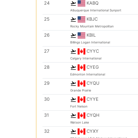
24
KABQ
Albuquerque International Sunport
25
KBJC
Rocky Mountain Metropolitan
26
KBIL
Billings Logan International
27
CYYC
Calgary International
28
CYEG
Edmonton International
29
CYQU
Grande Prairie
30
CYYE
Fort Nelson
31
CYQH
Watson Lake
32
CYXY