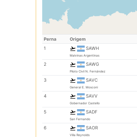
Perna
Origem
1
SAWH
Malvinas Argentinas
2
SAWG
Piloto Civil N. Fernández
3
SAVC
General E. Mosconi
4
SAVV
Gobernador Castello
5
SADF
San Fernando
6
SAOR
Villa Reynolds