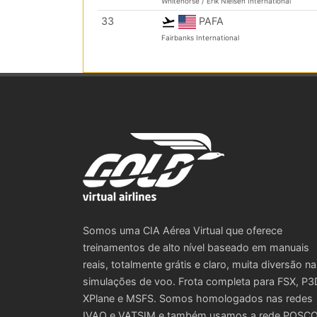
Whitehorse / Erik Nielsen International
33
PAFA
Fairbanks International
Somos uma CIA Aérea Virtual que oferece
treinamentos de alto nível baseado em manuais
reais, totalmente grátis e claro, muita diversão n
simulações de voo. Frota completa para FSX, P3
XPlane e MSFS. Somos homologados nas redes
IVAO e VATSIM e também usamos a rede POSC