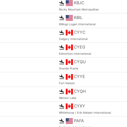
KBJC
Rocky Mountain Metropolitan
KBIL
Billings Logan International
CYYC
Calgary International
CYEG
Edmonton International
CYQU
Grande Prairie
CYYE
Fort Nelson
CYQH
Watson Lake
CYXY
Whitehorse / Erik Nielsen International
PAFA