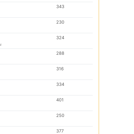
343
230
324
l
288
316
334
401
250
377