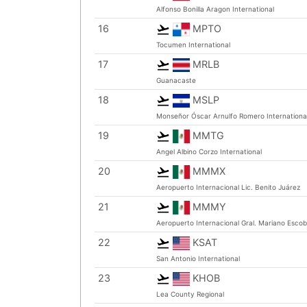
Alfonso Bonilla Aragon International
16
MPTO
Tocumen International
17
MRLB
Guanacaste
18
MSLP
Monseñor Óscar Arnulfo Romero Internationa
19
MMTG
Angel Albino Corzo International
20
MMMX
Aeropuerto Internacional Lic. Benito Juárez
21
MMMY
Aeropuerto Internacional Gral. Mariano Esco
22
KSAT
San Antonio International
23
KHOB
Lea County Regional