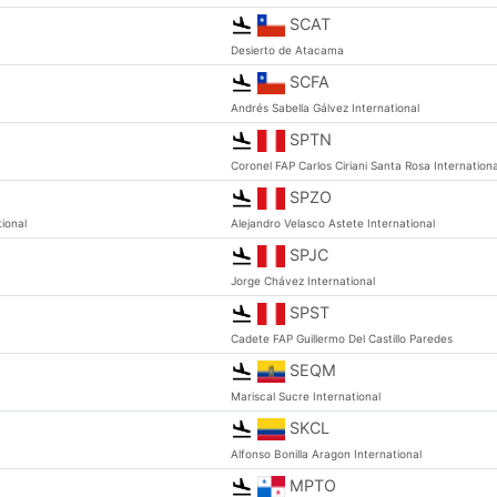
SCAT
Desierto de Atacama
SCFA
Andrés Sabella Gálvez International
SPTN
Coronel FAP Carlos Ciriani Santa Rosa Internationa
SPZO
ional
Alejandro Velasco Astete International
SPJC
Jorge Chávez International
SPST
Cadete FAP Guillermo Del Castillo Paredes
SEQM
Mariscal Sucre International
SKCL
Alfonso Bonilla Aragon International
MPTO